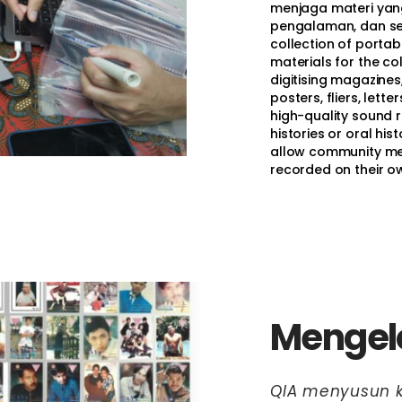
menjaga materi yan
pengalaman, dan seja
collection of portab
materials for the co
digitising magazines
posters, fliers, lett
high-quality sound r
histories or oral his
allow community mem
recorded on their o
Mengel
QIA menyusun k