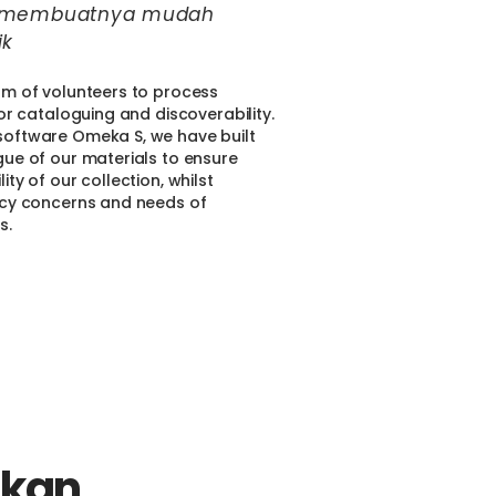
n membuatnya mudah
ik
am of volunteers to process
for cataloguing and discoverability.
oftware Omeka S, we have built
gue of our materials to ensure
ty of our collection, whilst
acy concerns and needs of
s.
kan