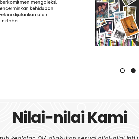
g berkomitmen mengoleksi,
mencerminkan kehidupan
k ini dijalankan oleh
nirlaba.
Nilai-nilai Kami
ruh kegiatan QIA dilakukan sesuai nilai-nilai inti