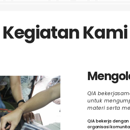
Kegiatan Kami
Mengol
QIA bekerjasam
untuk mengump
materi serta me
QIA bekerja dengan
organisasi komunit