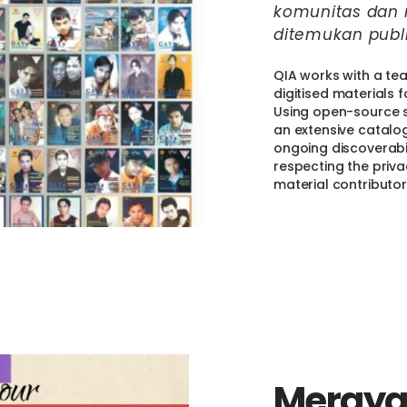
komunitas da
ditemukan publ
QIA works with a te
digitised materials 
Using open-source s
an extensive catalo
ongoing discoverabili
respecting the priv
material contributor
Meraya