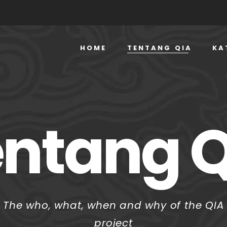
HOME
TENTANG QIA
KA
ntang 
The who, what, when and why of the QIA
project