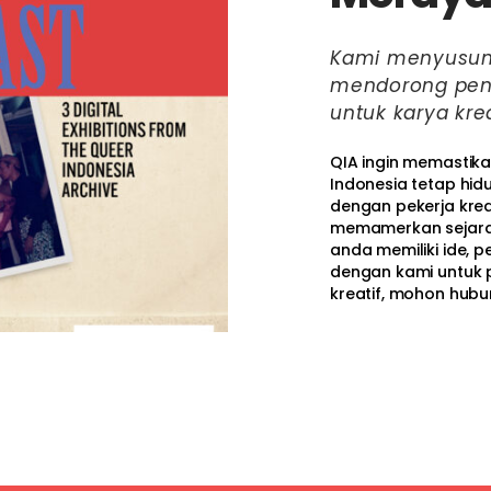
Kami menyusun 
mendorong pen
untuk karya krea
QIA ingin memastika
Indonesia tetap hid
dengan pekerja krea
memamerkan sejarah
anda memiliki ide, p
dengan kami untuk p
kreatif, mohon hubu