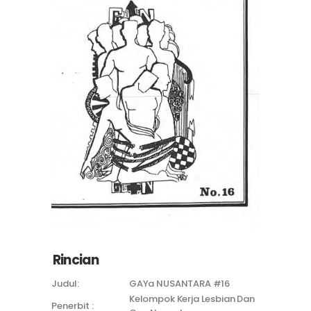
Rincian
Judul:
GAYa NUSANTARA #16
Kelompok Kerja Lesbian Dan
Penerbit :