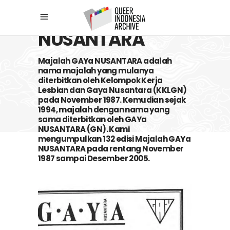
GAYa
NUSANTARA
Majalah GAYa NUSANTARA adalah
nama majalah yang mulanya
diterbitkan oleh Kelompok Kerja
Lesbian dan Gaya Nusantara (KKLGN)
pada November 1987. Kemudian sejak
1994, majalah dengan nama yang
sama diterbitkan oleh GAYa
NUSANTARA (GN). Kami
mengumpulkan 132 edisi Majalah GAYa
NUSANTARA pada rentang November
1987 sampai Desember 2005.