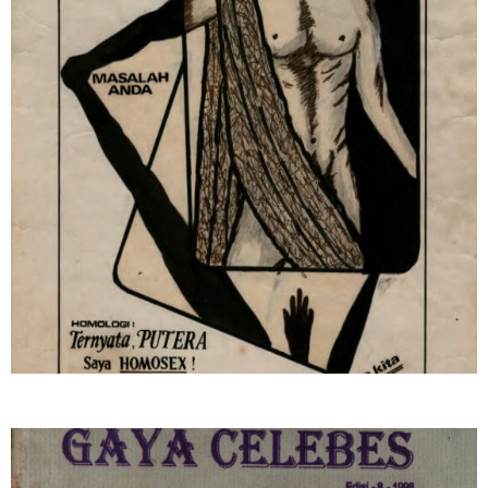
Jaka #3
Jaka
Konten Pilihan
Persaudaraan "G" Yogyakarta
Publikasi Komunitas