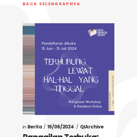
BACA SELENGKAPNYA
in
Berita
15/06/2024
QIArchive