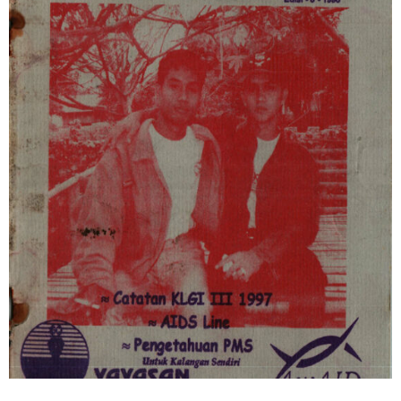
Media Kie GAYa Celebes #8
Buletin GAYa Celebes
GAYa Celebes
Konten Pilihan
Publikasi Komunitas