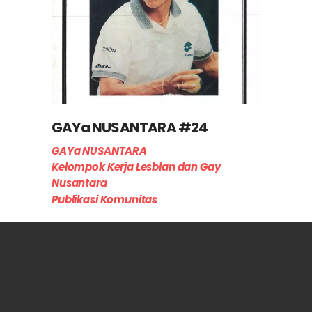
GAYa NUSANTARA #24
GAYa NUSANTARA
Kelompok Kerja Lesbian dan Gay
Nusantara
Publikasi Komunitas