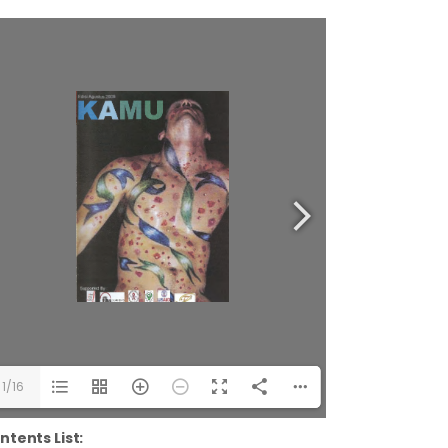
1/16
ntents List: