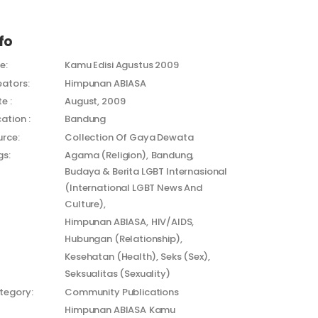
fo
le:
Kamu Edisi Agustus 2009
eators:
Himpunan ABIASA
e :
August, 2009
ation :
Bandung
urce:
Collection Of Gaya Dewata
gs:
Agama (Religion)
Bandung
Budaya & Berita LGBT Internasional
(International LGBT News And
Culture)
Himpunan ABIASA
HIV/AIDS
Hubungan (Relationship)
Kesehatan (Health)
Seks (Sex)
Seksualitas (Sexuality)
tegory:
Community Publications
Himpunan ABIASA
Kamu