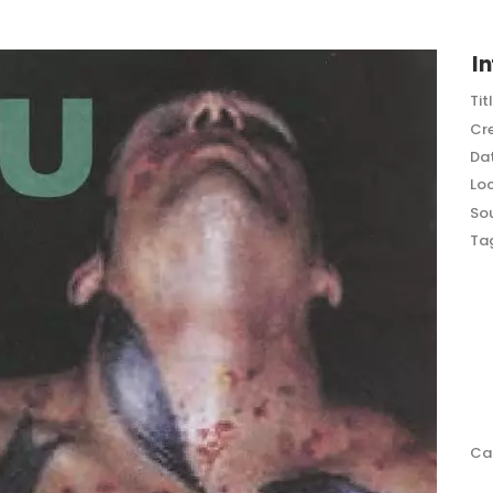
In
Tit
Cr
Dat
Loc
So
Ta
Ca