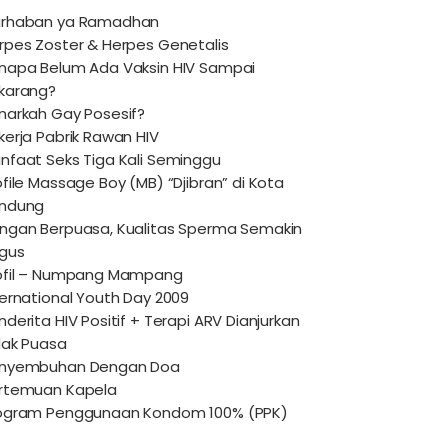
rhaban ya Ramadhan
rpes Zoster & Herpes Genetalis
napa Belum Ada Vaksin HIV Sampai
karang?
narkah Gay Posesif?
kerja Pabrik Rawan HIV
nfaat Seks Tiga Kali Seminggu
ofile Massage Boy (MB) “Djibran” di Kota
ndung
ngan Berpuasa, Kualitas Sperma Semakin
gus
ofil – Numpang Mampang
ternational Youth Day 2009
nderita HIV Positif + Terapi ARV Dianjurkan
dak Puasa
nyembuhan Dengan Doa
rtemuan Kapela
ogram Penggunaan Kondom 100% (PPK)