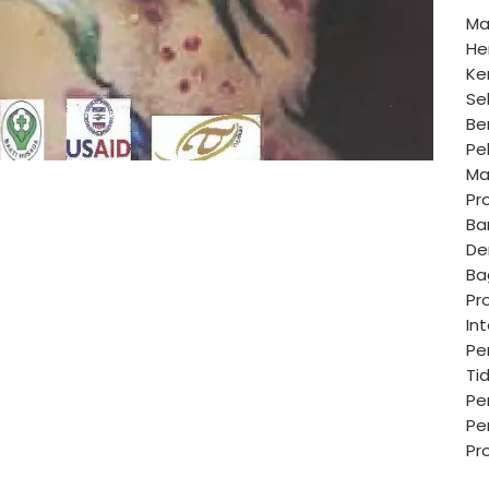
Ma
He
Ke
Se
Be
Pe
Ma
Pr
Ba
De
Ba
Pr
In
Pe
Ti
Pe
Pe
Pr