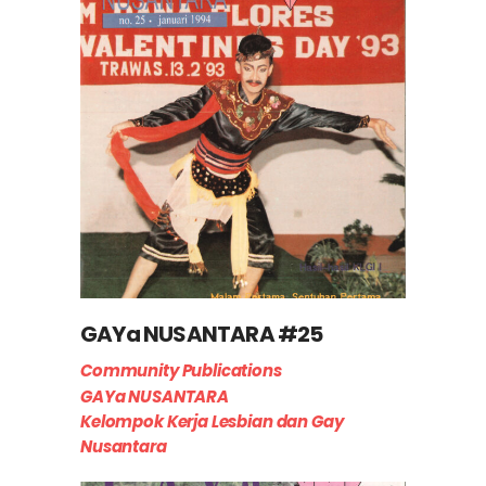
GAYa NUSANTARA #25
Community Publications
GAYa NUSANTARA
Kelompok Kerja Lesbian dan Gay
Nusantara