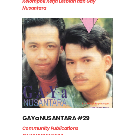
Kelompok Kerja Lesbian dan Gay
Nusantara
GAYa NUSANTARA #29
Community Publications