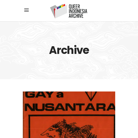
Archive