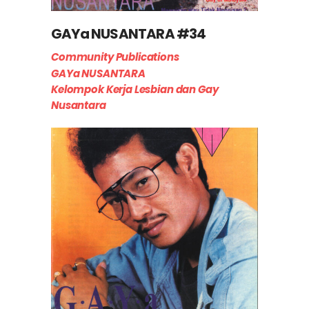
GAYa NUSANTARA #34
Community Publications
GAYa NUSANTARA
Kelompok Kerja Lesbian dan Gay
Nusantara