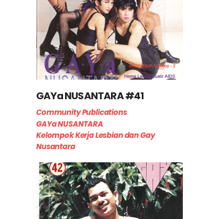
GAYa NUSANTARA #41
Community Publications
GAYa NUSANTARA
Kelompok Kerja Lesbian dan Gay
Nusantara