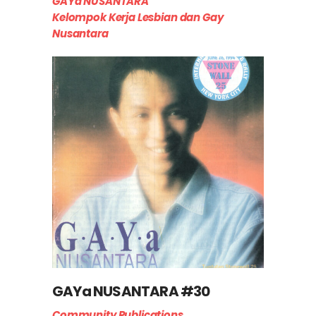
GAYa NUSANTARA
Kelompok Kerja Lesbian dan Gay
Nusantara
GAYa NUSANTARA #30
Community Publications