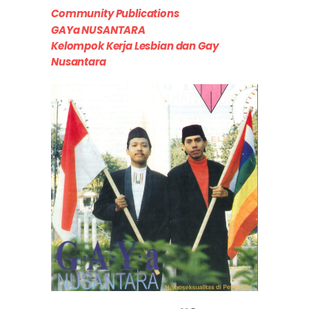
Community Publications
GAYa NUSANTARA
Kelompok Kerja Lesbian dan Gay
Nusantara