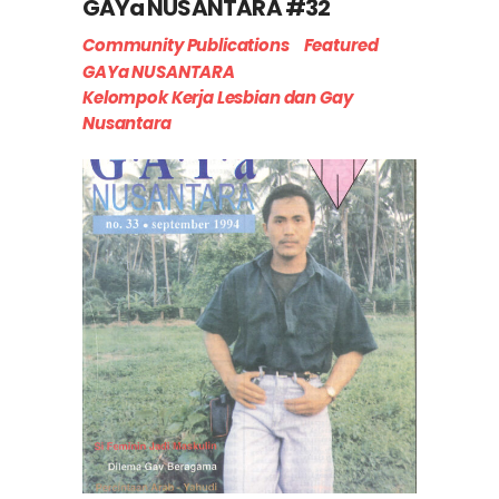
GAYa NUSANTARA #32
Community Publications
Featured
GAYa NUSANTARA
Kelompok Kerja Lesbian dan Gay
Nusantara