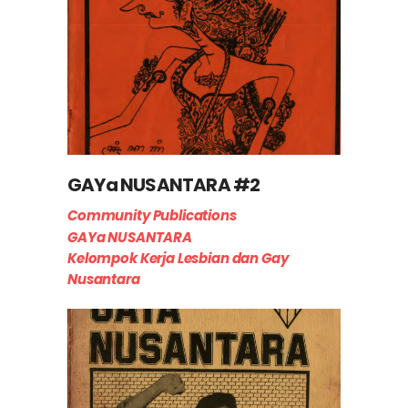
GAYa NUSANTARA #2
Community Publications
GAYa NUSANTARA
Kelompok Kerja Lesbian dan Gay
Nusantara