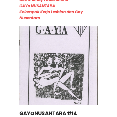
GAYa NUSANTARA
Kelompok Kerja Lesbian dan Gay
Nusantara
GAYa NUSANTARA #14