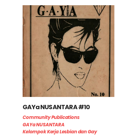
GAYa NUSANTARA #10
Community Publications
GAYa NUSANTARA
Kelompok Kerja Lesbian dan Gay