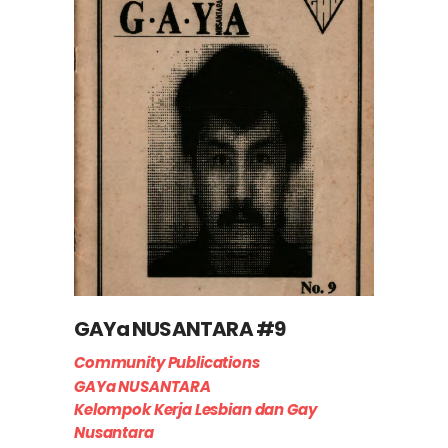
GAYa NUSANTARA #9
Community Publications
GAYa NUSANTARA
Kelompok Kerja Lesbian dan Gay
Nusantara