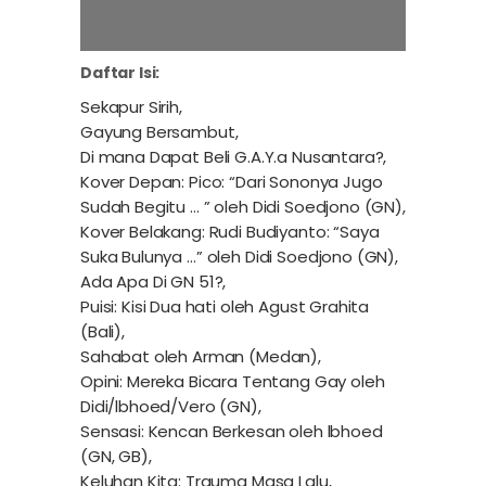
Daftar Isi:
Sekapur Sirih,
Gayung Bersambut,
Di mana Dapat Beli G.A.Y.a Nusantara?,
Kover Depan: Pico: “Dari Sononya Jugo
Sudah Begitu … ” oleh Didi Soedjono (GN),
Kover Belakang: Rudi Budiyanto: “Saya
Suka Bulunya …” oleh Didi Soedjono (GN),
Ada Apa Di GN 51?,
Puisi: Kisi Dua hati oleh Agust Grahita
(Bali),
Sahabat oleh Arman (Medan),
Opini: Mereka Bicara Tentang Gay oleh
Didi/lbhoed/Vero (GN),
Sensasi: Kencan Berkesan oleh lbhoed
(GN, GB),
Keluhan Kita: Trauma Masa Lalu,