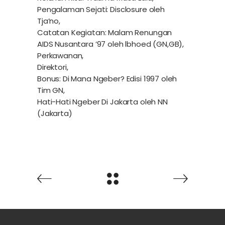
Pengalaman Sejati: Disclosure oleh
Tja’no,
Catatan Kegiatan: Malam Renungan
AIDS Nusantara ’97 oleh lbhoed (GN,GB),
Perkawanan,
Direktori,
Bonus: Di Mana Ngeber? Edisi 1997 oleh
Tim GN,
Hati-Hati Ngeber Di Jakarta oleh NN
(Jakarta)