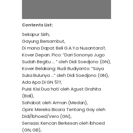
Contents List:
Sekapur Sirih,
Gayung Bersambut,
Di mana Dapat Beli G.A.Y.a Nusantara?,
Kover Depan: Pico: “Dari Sononya Jugo
Sudah Begitu … ” oleh Didi Soedjono (GN),
Kover Belakang: Rudi Budiyanto: “Saya
Suka Bulunya …” oleh Didi Soedjono (GN),
Ada Apa Di GN 51?,
Puisi: Kisi Dua hati oleh Agust Grahita
(Bali),
Sahabat oleh Arman (Medan),
Opini: Mereka Bicara Tentang Gay oleh
Didi/lbhoed/Vero (GN),
Sensasi: Kencan Berkesan oleh lbhoed
(GN, GB),