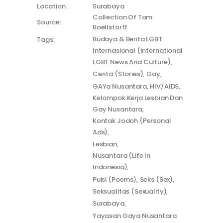
Location :
Surabaya
Collection Of Tom
Source:
Boellstorff
Budaya & Berita LGBT
Tags:
Internasional (International
LGBT News And Culture)
Cerita (Stories)
Gay
GAYa Nusantara
HIV/AIDS
Kelompok Kerja Lesbian Dan
Gay Nusantara
Kontak Jodoh (Personal
Ads)
Lesbian
Nusantara (Life In
Indonesia)
Puisi (Poems)
Seks (Sex)
Seksualitas (Sexuality)
Surabaya
Yayasan Gaya Nusantara